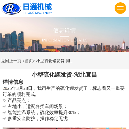
信
息
详
情
INFORMATION DETAILS
返回上一页
>首页>
小型硫化罐发货-湖...
小型硫化罐发货-湖北宜昌
详情信息
2025年3月28日，我司生产的硫化罐发货了，标志着又一重要
订单的顺利完成。
✨ 产品亮点：
✅ 占地小，适配各类车间场景；
✅ 智能控温系统，硫化效率提升30%；
✅ 多重安全防护，操作稳定无忧！